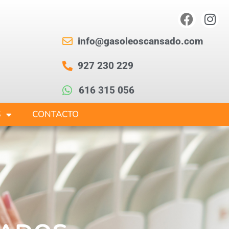
info@gasoleoscansado.com
927 230 229
616 315 056
S
CONTACTO