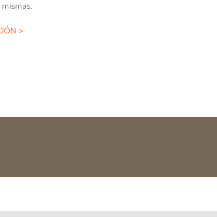
s mismas.
IÓN >