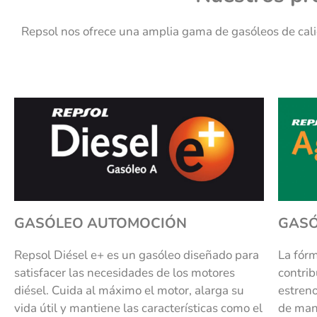
Repsol nos ofrece una amplia gama de gasóleos de cali
GASÓLEO AUTOMOCIÓN
GASÓ
Repsol Diésel e+ es un gasóleo diseñado para
La fór
satisfacer las necesidades de los motores
contri
diésel. Cuida al máximo el motor, alarga su
estreno
vida útil y mantiene las características como el
de man