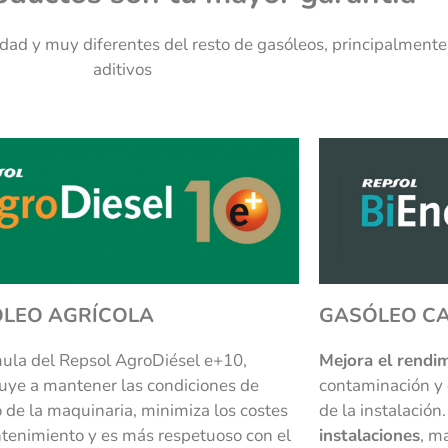
dad y muy diferentes del resto de gasóleos, principalmente
aditivos
LEO AGRÍCOLA
GASÓLEO CA
mula del Repsol AgroDiésel e+10,
Mejora el rendi
buye a mantener las condiciones de
contaminación y 
 de la maquinaria, minimiza los costes
de la instalación
tenimiento y es más respetuoso con el
instalaciones
, m