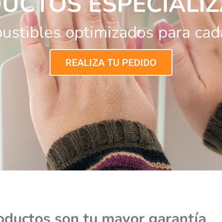
UCTOS ESPECIALI
stibles optimizados para cad
REALIZA TU PEDIDO
oductos son tu mayor garantía