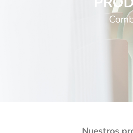
PROD
Combu
Nuestros pr